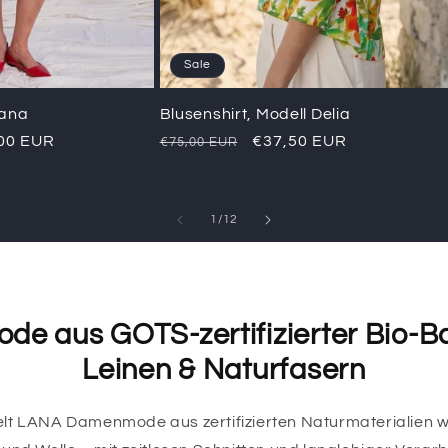
Sale
iana
Blusenshirt, Modell Delia
aufspreis
00 EUR
Normaler
Verkaufspreis
€37,50 EUR
€75,00 EUR
Preis
von
1
/
12
e aus GOTS-zertifizierter Bio-B
Leinen & Naturfasern
elt LANA Damenmode aus zertifizierten Naturmaterialien 