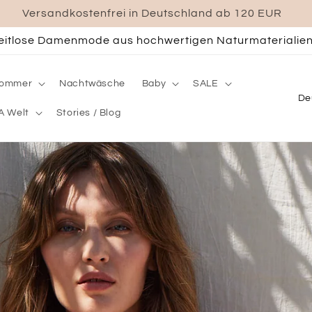
Jetzt unseren Outlet-Store in Aachen entdecken
Transparente Lieferkette
 Sommer
Nachtwäsche
Baby
SALE
L
A Welt
Stories / Blog
a
n
d
/
R
e
g
i