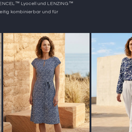
, TENCEL™ Lyocell und LENZING™
itig kombinierbar und für