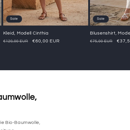
Sale
Sale
Kleid, Modell Cinthia
Blusenshirt, Mode
Normaler
Verkaufspreis
€60,00 EUR
Normaler
Verka
€37,
€120,00 EUR
€75,00 EUR
Preis
Preis
aumwolle,
wie Bio-Baumwolle,