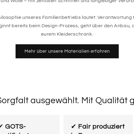
 und Wolle – mit zeitlosen Schnitten und langlebiger Verarb
losophie unseres Familienbetriebs lautet: Verantwortung
eginnt bereits beim Design-Prozess, geht über den Anbau, d
eurem Kleiderschrank.
Mehr über unsere Materialien erfahren
orgfalt ausgewählt. Mit Qualität g
✔
GOTS-
✔
Fair produziert