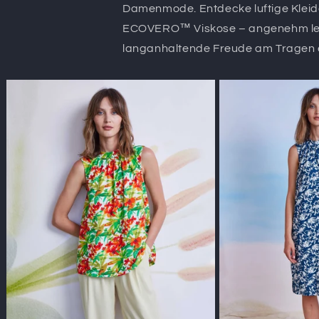
Damenmode. Entdecke luftige Kleid
ECOVERO™ Viskose – angenehm leicht
langanhaltende Freude am Tragen 